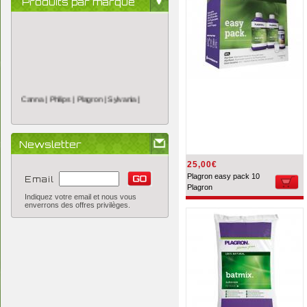
Produits par marque
Canna |
Philips |
Plagron |
Sylvania |
Newsletter
25,00€
Plagron easy pack 10
Email
Plagron
Indiquez votre email et nous vous
enverrons des offres privilèges.