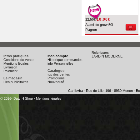
10,00€
12,50€
Atami bio grow 50l
Plagron
Rubriques
Infos pratiques
Mon compte
JARDIN MODERNE
Conditions de vente
Historique commandes
Mentions légales
info Personnelles
Livraison
Catalogue
Paiement
top des ventes
Le magasin
Promotions
Lien publicitaires
Nouveauté
Cari bvba - Rue de Lille, 196 - 8930 Menen - 
© 2026- Duty H Shop
-
Mentions légales