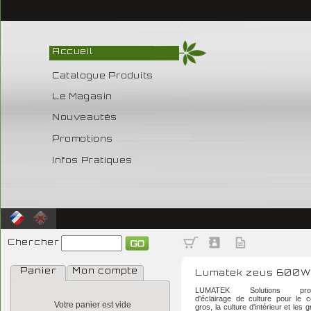
Accueil
Catalogue Produits
Le Magasin
Nouveautés
Promotions
Infos Pratiques
Chercher
Panier
Mon compte
Lumatek zeus 600W
LUMATEK Solutions profes
d'éclairage de culture pour le
Votre panier est vide
gros, la culture d'intérieur et les 