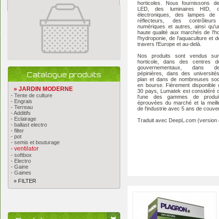
horticoles. Nous fournissons de
LED, des luminaires HID, d
électroniques, des lampes de 
réflecteurs, des contrôleurs 
numériques et autres, ainsi qu'
haute qualité aux marchés de l'hor
l'hydroponie, de l'aquaculture et de
travers l'Europe et au-delà.
Nos produits sont vendus su
horticole, dans des centres d
gouvernementaux, dans d
Catalogue produits
pépinières, dans des université
plan et dans de nombreuses soc
en bourse. Fièrement disponible
» JARDIN MODERNE
30 pays, Lumatek est considéré
- Tente de culture
l'une des gammes de produi
- Engrais
éprouvées du marché et la meill
- Terreau
de l'industrie avec 5 ans de couve
- Additifs
- Eclairage
Traduit avec DeepL.com (version g
- ballast electro
- filter
- pot
- semis et bouturage
- ventilator
- softbox
- Electro
- Gaine
- Gaines
» FILTER