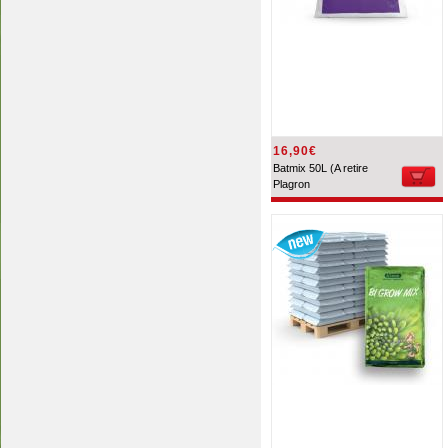
16,90€
Batmix 50L (A retire
Plagron