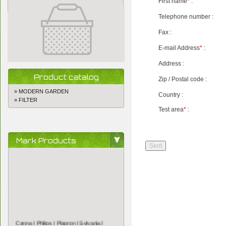
First name
*
:
Telephone number :
Fax :
E-mail Address
*
:
Address :
Product catalog
Zip / Postal code :
» MODERN GARDEN
Country :
» FILTER
Test area
*
:
Mark Products
Canna |
Philips |
Plagron |
Sylvania |