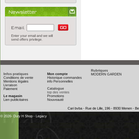
Newsletter
Email
Enter your email and we will
send offers privilege.
Rubriques
Infos pratiques
Mon compte
MODERN GARDEN
Conditions de vente
Historique commandes
Mentions légales
info Personnelles
Livraison
Catalogue
Paiement
top des ventes
Le magasin
Promotions
Lien publicitaires
Nouveauté
Cari bvba - Rue de Lille, 196 - 8930 Menen - 
© 2026- Duty H Shop
-
Legacy