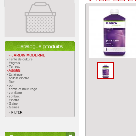
Catalogue produits
» JARDIN MODERNE
- Tente de culture
- Engrais
- Terreau
- Additifs
- Eclairage
- ballast electro
- filter
- pot
- semis et bouturage
- ventilator
- softbox
- Electro
- Gaine
- Gaines
» FILTER