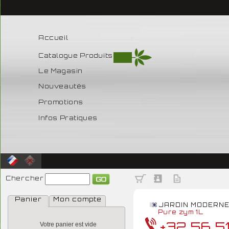
Accueil
Catalogue Produits
Le Magasin
Nouveautés
Promotions
Infos Pratiques
Chercher
Panier
Mon compte
JARDIN MODERN
Pure zym 1L
+32 56 5
Votre panier est vide