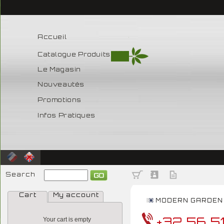
Accueil
Catalogue Produits
Le Magasin
Nouveautés
Promotions
Infos Pratiques
Search
Cart
My account
MODERN GARDEN
+32 56 5
Your cart is empty