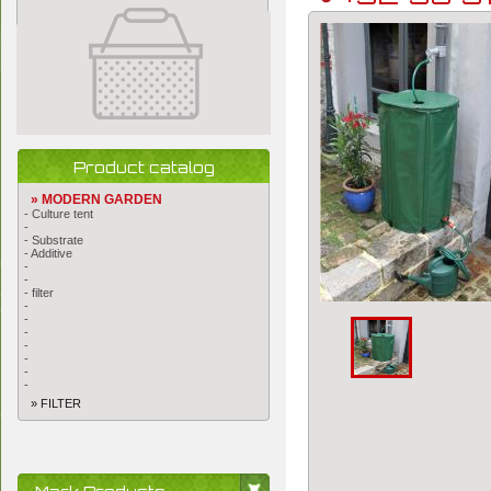
Product catalog
» MODERN GARDEN
- Culture tent
-
- Substrate
- Additive
-
-
- filter
-
-
-
-
-
-
-
» FILTER