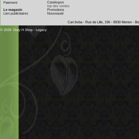
Catalogue
Paiement
top des ventes
Le magasin
Promotions
Lien publicitaires
Nouveauté
Cari bvba - Rue de Lille, 196 - 8930 Menen - 
© 2026- Duty H Shop
-
Legacy