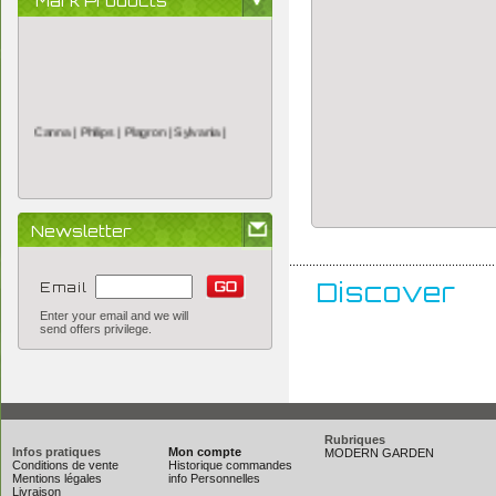
Mark Products
Canna |
Philips |
Plagron |
Sylvania |
Newsletter
..............................................................
Discover
Email
Enter your email and we will
send offers privilege.
Rubriques
Infos pratiques
Mon compte
MODERN GARDEN
Conditions de vente
Historique commandes
Mentions légales
info Personnelles
Livraison