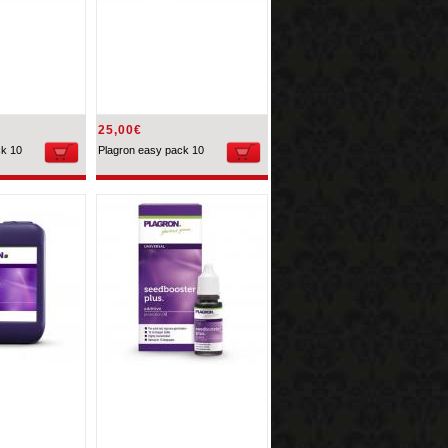
25,00€
ck 10
Plagron easy pack 10