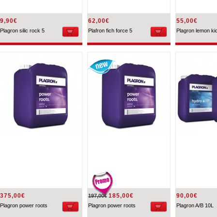
9,90€
62,00€
55,00€
Plagron silic rock 5
Plafron fich force 5
Plagron lemon ki
375,00€
185,00€
90,00€
197,00€
Plagron power roots
Plagron power roots
Plagron A/B 10L