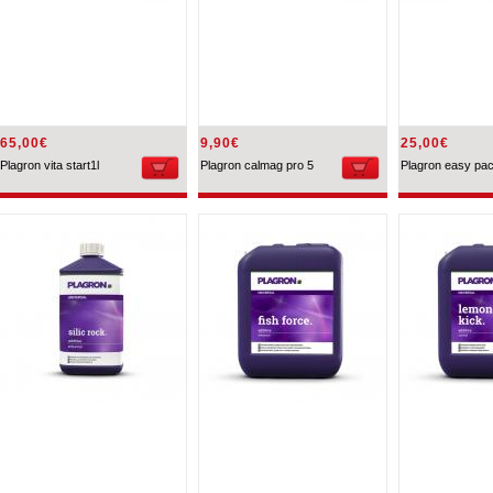
65,00€
9,90€
25,00€
Plagron vita start1l
Plagron calmag pro 5
Plagron easy pa