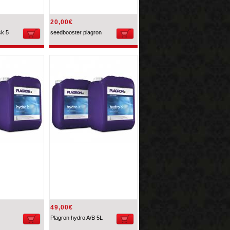
20,00€
ck 5
seedbooster plagron
49,00€
Plagron hydro A/B 5L