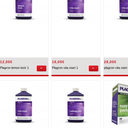
12,00€
16,00€
28,00€
Plagron lemon kick 1
Plagron vita start 1
plagron vita start