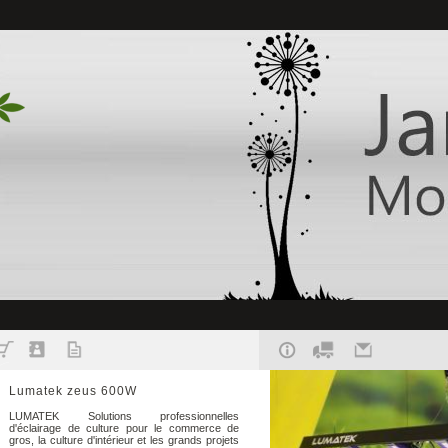
Lumatek zeus 600W
LUMATEK Solutions professionnelles
d'éclairage de culture pour le commerce de
gros, la culture d'intérieur et les grands projets