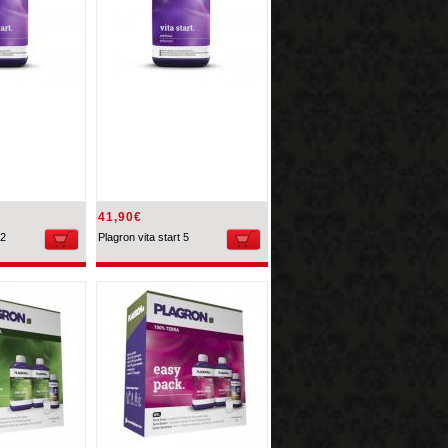
41,90€
 2
Plagron vita start 5