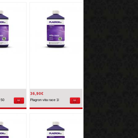
36,90€
 50
Plagron vita race 1l