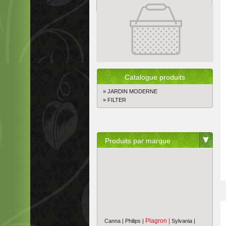
Catalogue produits
» JARDIN MODERNE
» FILTER
Produits par marque
Plagron |
Canna |
Philips |
Sylvania |