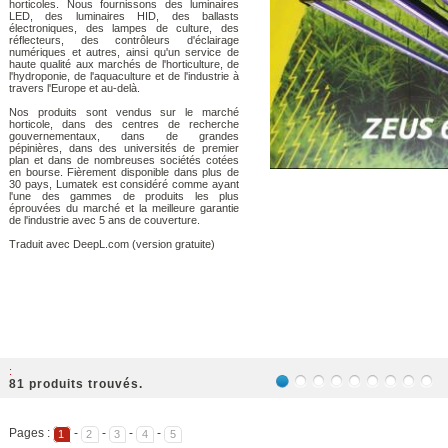
horticoles. Nous fournissons des luminaires
LED, des luminaires HID, des ballasts
électroniques, des lampes de culture, des
réflecteurs, des contrôleurs d'éclairage
numériques et autres, ainsi qu'un service de
haute qualité aux marchés de l'horticulture, de
l'hydroponie, de l'aquaculture et de l'industrie à
travers l'Europe et au-delà.
Nos produits sont vendus sur le marché
horticole, dans des centres de recherche
gouvernementaux, dans de grandes
pépinières, dans des universités de premier
plan et dans de nombreuses sociétés cotées
en bourse. Fièrement disponible dans plus de
30 pays, Lumatek est considéré comme ayant
l'une des gammes de produits les plus
éprouvées du marché et la meilleure garantie
de l'industrie avec 5 ans de couverture.
Traduit avec DeepL.com (version gratuite)
:
81 produits trouvés.
Pages :
-
-
-
-
1
2
3
4
5