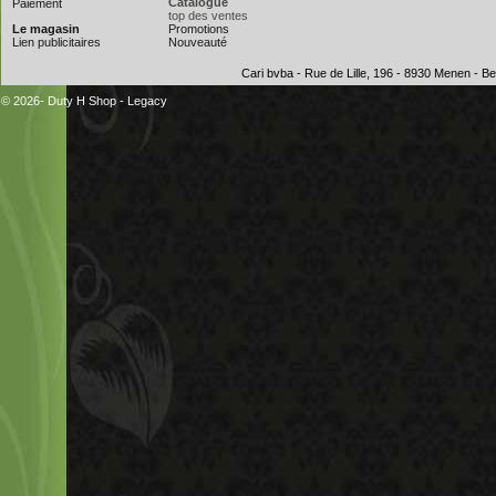
Catalogue
Paiement
top des ventes
Le magasin
Promotions
Lien publicitaires
Nouveauté
Cari bvba - Rue de Lille, 196 - 8930 Menen - 
© 2026- Duty H Shop
-
Legacy