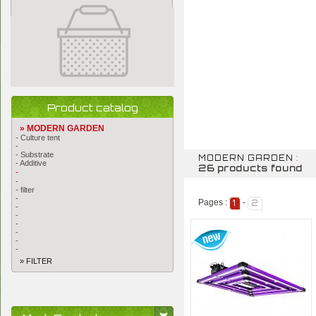
Product catalog
» MODERN GARDEN
- Culture tent
-
- Substrate
MODERN GARDEN
:
- Additive
26 products found
-
-
- filter
-
Pages :
-
1
2
-
-
-
-
-
-
» FILTER