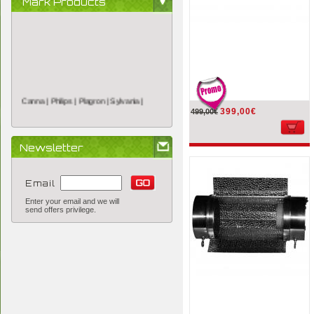
Mark Products
Canna |
Philips |
Plagron |
Sylvania |
399,00€
499,00€
Newsletter
Email
Enter your email and we will
send offers privilege.