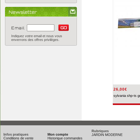
Newsletter
Email
Indiquez votre email et nous vous
enverrons des offres privilèges.
26,00€
sylvania shp-ts gr
Rubriques
Infos pratiques
Mon compte
JARDIN MODERNE
Conditions de vente
Historique commandes