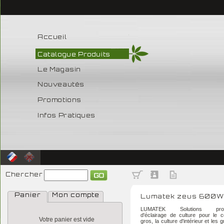
Accueil
Catalogue Produits
Le Magasin
Nouveautés
Promotions
Infos Pratiques
Chercher
Panier
Mon compte
Lumatek zeus 600W
LUMATEK Solutions profes
d'éclairage de culture pour le
Votre panier est vide
gros, la culture d'intérieur et les 