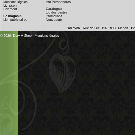
Mentions légales
info Personnelles
Livraison
Catalogue
Paiement
top des ventes
Le magasin
Promotions
Lien publicitaires
Nouveauté
Cari bvba - Rue de Lille, 196 - 8930 Menen - 
© 2026- Duty H Shop
-
Mentions légales