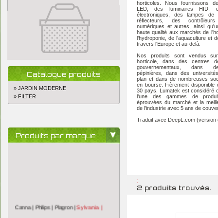
horticoles. Nous fournissons de
LED, des luminaires HID, d
électroniques, des lampes de 
réflecteurs, des contrôleurs 
numériques et autres, ainsi qu'
haute qualité aux marchés de l'hor
l'hydroponie, de l'aquaculture et de
travers l'Europe et au-delà.
Nos produits sont vendus su
horticole, dans des centres d
gouvernementaux, dans d
Catalogue produits
pépinières, dans des université
plan et dans de nombreuses soc
en bourse. Fièrement disponible
» JARDIN MODERNE
30 pays, Lumatek est considéré
» FILTER
l'une des gammes de produi
éprouvées du marché et la meill
de l'industrie avec 5 ans de couve
Traduit avec DeepL.com (version g
Produits par marque
:
2 produits trouvés.
Sylvania |
Canna |
Philips |
Plagron |