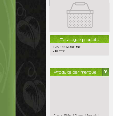
Catalogue produits
» JARDIN MODERNE
» FILTER
Produits par marque
Canna |
Philips |
Plagron |
Sylvania |