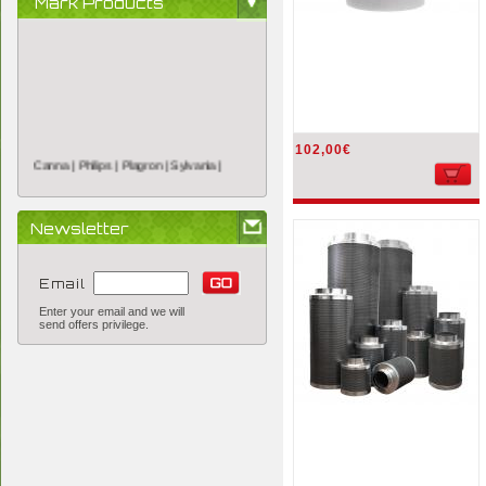
Mark Products
Canna |
Philips |
Plagron |
Sylvania |
102,00€
Newsletter
Email
Enter your email and we will
send offers privilege.