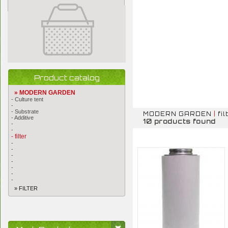
Product catalog
» MODERN GARDEN
- Culture tent
-
- Substrate
MODERN GARDEN
|
fil
- Additive
10 products found
-
-
- filter
-
-
-
-
-
-
-
» FILTER