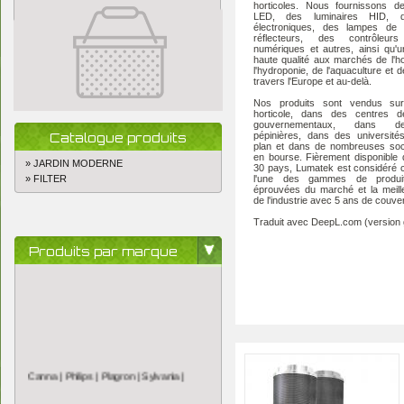
horticoles. Nous fournissons de
LED, des luminaires HID, d
électroniques, des lampes de 
réflecteurs, des contrôleurs 
numériques et autres, ainsi qu'
haute qualité aux marchés de l'hor
l'hydroponie, de l'aquaculture et de
travers l'Europe et au-delà.
Nos produits sont vendus su
horticole, dans des centres d
gouvernementaux, dans d
Catalogue produits
pépinières, dans des université
plan et dans de nombreuses soc
en bourse. Fièrement disponible
» JARDIN MODERNE
30 pays, Lumatek est considéré
» FILTER
l'une des gammes de produi
éprouvées du marché et la meill
de l'industrie avec 5 ans de couve
Traduit avec DeepL.com (version g
Produits par marque
Canna |
Philips |
Plagron |
Sylvania |