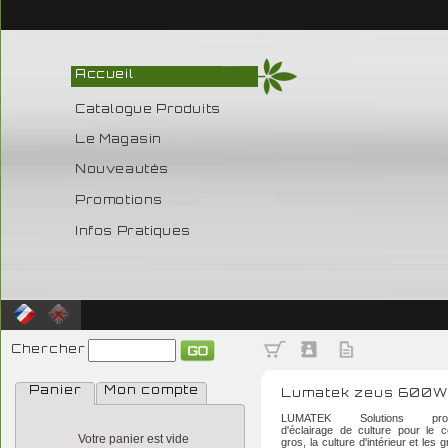
Accueil
Catalogue Produits
Le Magasin
Nouveautés
Promotions
Infos Pratiques
Chercher
Panier
Mon compte
Lumatek zeus 600W
LUMATEK Solutions profes
d'éclairage de culture pour le
Votre panier est vide
gros, la culture d'intérieur et les 