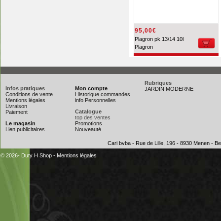
95,00€
Plagron pk 13/14 10l
Plagron
Rubriques
Infos pratiques
Mon compte
JARDIN MODERNE
Conditions de vente
Historique commandes
Mentions légales
info Personnelles
Livraison
Catalogue
Paiement
top des ventes
Le magasin
Promotions
Lien publicitaires
Nouveauté
Cari bvba - Rue de Lille, 196 - 8930 Menen - 
© 2026- Duty H Shop
-
Mentions légales