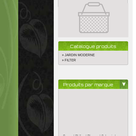
Catalogue produits
» JARDIN MODERNE
» FILTER
Produits par marque
Canna |
Philips |
Plagron |
Sylvania |