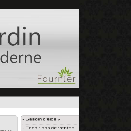
- Besoin d'aide ?
...............................................
- Conditions de ventes