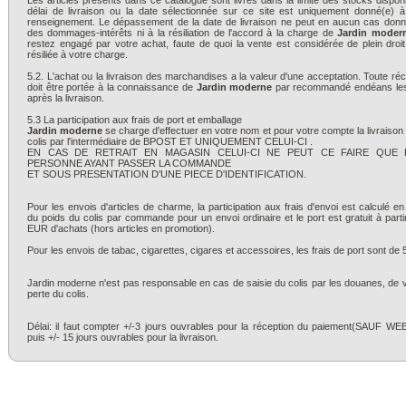
Les articles présents dans ce catalogue sont livrés dans la limite des stocks dispon
délai de livraison ou la date sélectionnée sur ce site est uniquement donné(e) à 
renseignement. Le dépassement de la date de livraison ne peut en aucun cas donne
des dommages-intérêts ni à la résiliation de l'accord à la charge de
Jardin moder
restez engagé par votre achat, faute de quoi la vente est considérée de plein dro
résiliée à votre charge.
5.2. L'achat ou la livraison des marchandises a la valeur d'une acceptation. Toute ré
doit être portée à la connaissance de
Jardin moderne
par recommandé endéans les
après la livraison.
5.3 La participation aux frais de port et emballage
Jardin moderne
se charge d'effectuer en votre nom et pour votre compte la livraison
colis par l'intermédiaire de BPOST ET UNIQUEMENT CELUI-CI .
EN CAS DE RETRAIT EN MAGASIN CELUI-CI NE PEUT CE FAIRE QUE 
PERSONNE AYANT PASSER LA COMMANDE
ET SOUS PRESENTATION D'UNE PIECE D'IDENTIFICATION.
Pour les envois d'articles de charme, la participation aux frais d'envoi est calculé en
du poids du colis par commande pour un envoi ordinaire et le port est gratuit à part
EUR d'achats (hors articles en promotion).
Pour les envois de tabac, cigarettes, cigares et accessoires, les frais de port sont de
Jardin moderne n'est pas responsable en cas de saisie du colis par les douanes, de 
perte du colis.
Délai: il faut compter +/-3 jours ouvrables pour la réception du paiement(SAUF W
puis +/- 15 jours ouvrables pour la livraison.