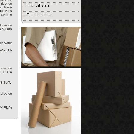
ibles. Le
...............................................
titre de
- Livraison
r lieu à
...............................................
ne
. Vous
it comme
- Paiements
...............................................
clamation
 8 jours
 de votre
PAR LA
 fonction
ir de 120
 55 EUR.
vol ou de
EEK END)