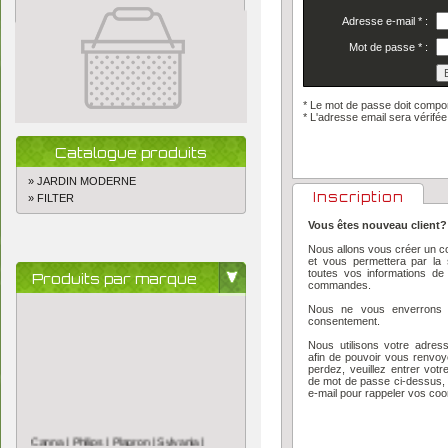
Adresse e-mail
*
:
Mot de passe
*
:
* Le mot de passe doit compo
*
L'adresse email sera vérifée
Catalogue produits
» JARDIN MODERNE
Inscription
» FILTER
Vous êtes nouveau client?
Nous allons vous créer un co
et vous permettera par la 
toutes vos informations de
Produits par marque
commandes.
Nous ne vous enverrons j
consentement.
Nous utilisons votre adress
afin de pouvoir vous renvoy
perdez, veuillez entrer vot
de mot de passe ci-dessus,
e-mail pour rappeler vos co
Canna |
Philips |
Plagron |
Sylvania |