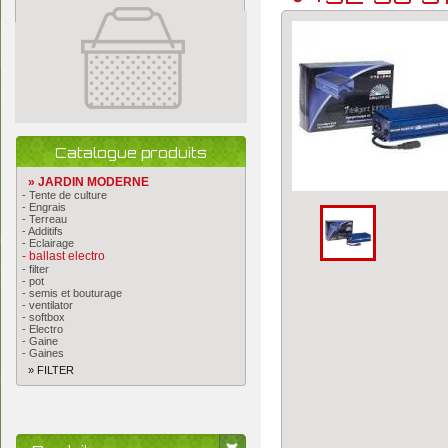
Catalogue produits
» JARDIN MODERNE
- Tente de culture
- Engrais
- Terreau
- Additifs
- Eclairage
- ballast electro
- filter
- pot
- semis et bouturage
- ventilator
- softbox
- Electro
- Gaine
- Gaines
» FILTER