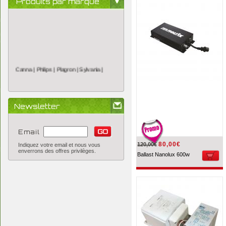
Produits par marque
Canna |
Philips |
Plagron |
Sylvania |
Newsletter
Email
80,00€
120,00€
Indiquez votre email et nous vous
enverrons des offres privilèges.
Ballast Nanolux 600w