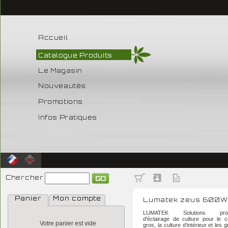
Accueil
Catalogue Produits
Le Magasin
Nouveautés
Promotions
Infos Pratiques
Chercher
Panier
Mon compte
Lumatek zeus 600W
LUMATEK Solutions profes
d'éclairage de culture pour le
Votre panier est vide
gros, la culture d'intérieur et les 