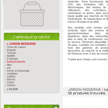
horticoles. Nous fournissons de
LED, des luminaires HID, d
électroniques, des lampes de 
réflecteurs, des contrôleurs 
numériques et autres, ainsi qu'
haute qualité aux marchés de l'hor
l'hydroponie, de l'aquaculture et de
travers l'Europe et au-delà.
Nos produits sont vendus su
horticole, dans des centres d
gouvernementaux, dans d
Catalogue produits
pépinières, dans des université
plan et dans de nombreuses soc
en bourse. Fièrement disponible
» JARDIN MODERNE
30 pays, Lumatek est considéré
- Tente de culture
l'une des gammes de produi
- Engrais
éprouvées du marché et la meill
- Terreau
de l'industrie avec 5 ans de couve
- Additifs
- Eclairage
Traduit avec DeepL.com (version g
- ballast electro
- filter
- pot
- semis et bouturage
- ventilator
- softbox
- Electro
- Gaine
- Gaines
» FILTER
JARDIN MODERNE
|
ba
12 produits trouvés.