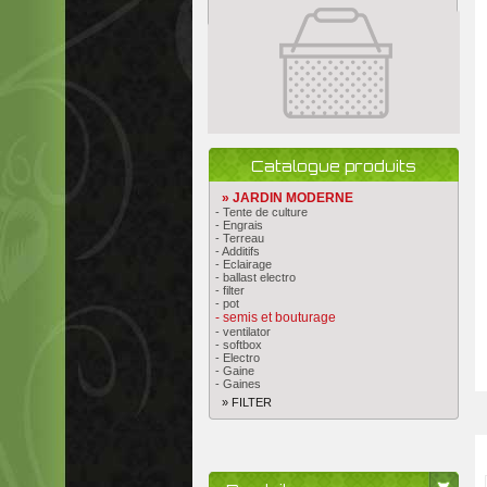
Catalogue produits
» JARDIN MODERNE
- Tente de culture
- Engrais
- Terreau
- Additifs
- Eclairage
- ballast electro
- filter
- pot
- semis et bouturage
- ventilator
- softbox
- Electro
- Gaine
- Gaines
» FILTER