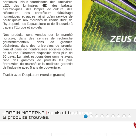
horticoles. Nous fournissons des luminaires
LED, des luminaires HID, des ballasts
électroniques, des lampes de culture, des
réflecteurs, des contrôleurs d'éclairage
numériques et autres, ainsi qu'un service de
haute qualité aux marchés de l'horticulture, de
l'hydroponie, de l'aquaculture et de l'industrie à
travers l'Europe et au-delà.
Nos produits sont vendus sur le marché
horticole, dans des centres de recherche
gouvernementaux, dans de grandes
pépinières, dans des universités de premier
plan et dans de nombreuses sociétés cotées
en bourse. Fièrement disponible dans plus de
30 pays, Lumatek est considéré comme ayant
l'une des gammes de produits les plus
éprouvées du marché et la meilleure garantie
de l'industrie avec 5 ans de couverture.
Traduit avec DeepL.com (version gratuite)
JARDIN MODERNE
|
semis et bouturage
:
9 produits trouvés.