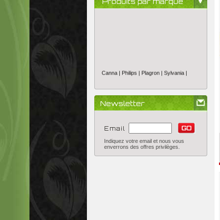
Produits par marque
Canna |
Philips |
Plagron |
Sylvania |
Newsletter
Email
Indiquez votre email et nous vous
enverrons des offres privilèges.