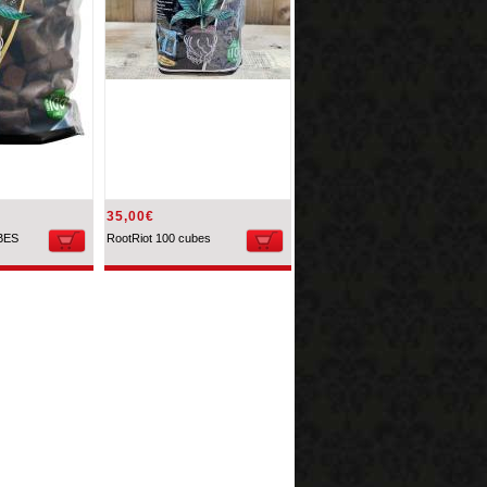
35,00€
BES
RootRiot 100 cubes