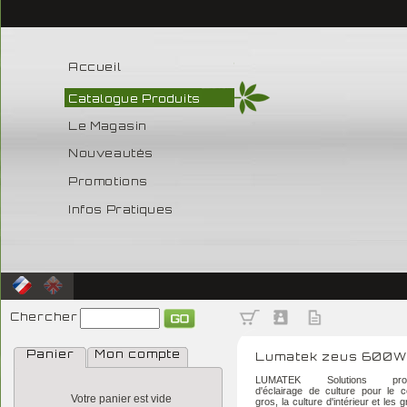
Accueil
Catalogue Produits
Le Magasin
Nouveautés
Promotions
Infos Pratiques
Chercher
Panier
Mon compte
Lumatek zeus 600W
LUMATEK Solutions profes
d'éclairage de culture pour le
Votre panier est vide
gros, la culture d'intérieur et les 