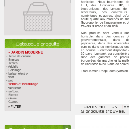
horticoles. Nous fournissons de
LED, des luminaires HID, d
électroniques, des lampes de 
réflecteurs, des contrôleurs 
numériques et autres, ainsi qu'
haute qualité aux marchés de l'hor
l'hydroponie, de l'aquaculture et de
travers l'Europe et au-delà.
Nos produits sont vendus su
horticole, dans des centres d
gouvernementaux, dans d
Catalogue produits
pépinières, dans des université
plan et dans de nombreuses soc
en bourse. Fièrement disponible
» JARDIN MODERNE
30 pays, Lumatek est considéré
- Tente de culture
l'une des gammes de produi
- Engrais
éprouvées du marché et la meill
- Terreau
de l'industrie avec 5 ans de couve
- Additifs
- Eclairage
Traduit avec DeepL.com (version g
- ballast electro
- filter
- pot
- semis et bouturage
- ventilator
- softbox
- Electro
- Gaine
- Gaines
» FILTER
JARDIN MODERNE
|
se
9 produits trouvés.