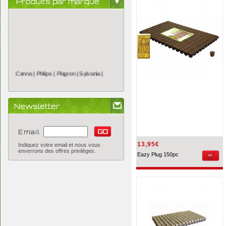
Produits par marque
Canna |
Philips |
Plagron |
Sylvania |
Newsletter
Email
13,95€
Indiquez votre email et nous vous
enverrons des offres privilèges.
Eazy Plug 150pc