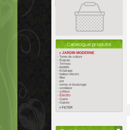
Catalogue produits
» JARDIN MODERNE
- Tente de culture
- Engrais
- Terreau
- Additifs
- Eclairage
- ballast electro
- filter
- pot
- semis et bouturage
- ventilator
- softbox
- Electro
- Gaine
- Gaines
» FILTER