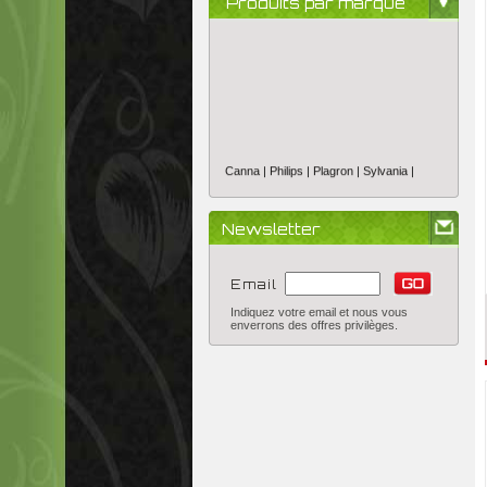
Produits par marque
Canna |
Philips |
Plagron |
Sylvania |
Newsletter
Email
Indiquez votre email et nous vous
enverrons des offres privilèges.