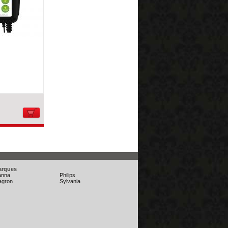
arques
anna
Philips
agron
Sylvania