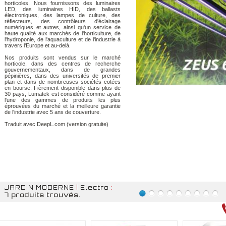
horticoles. Nous fournissons des luminaires
LED, des luminaires HID, des ballasts
électroniques, des lampes de culture, des
réflecteurs, des contrôleurs d'éclairage
numériques et autres, ainsi qu'un service de
haute qualité aux marchés de l'horticulture, de
l'hydroponie, de l'aquaculture et de l'industrie à
travers l'Europe et au-delà.
Nos produits sont vendus sur le marché
horticole, dans des centres de recherche
gouvernementaux, dans de grandes
pépinières, dans des universités de premier
plan et dans de nombreuses sociétés cotées
en bourse. Fièrement disponible dans plus de
30 pays, Lumatek est considéré comme ayant
l'une des gammes de produits les plus
éprouvées du marché et la meilleure garantie
de l'industrie avec 5 ans de couverture.
Traduit avec DeepL.com (version gratuite)
JARDIN MODERNE
|
Electro
:
7 produits trouvés.