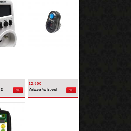
12,90€
 E
Variateur Variispeed