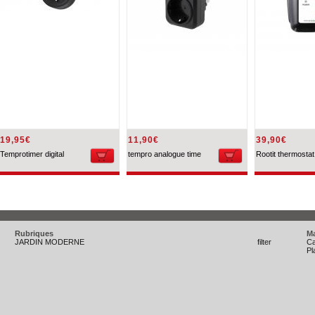
19,95€
11,90€
39,90€
Temprotimer digital
tempro analogue time
Rootit thermostat
Rubriques
M
JARDIN MODERNE
filter
C
Pl