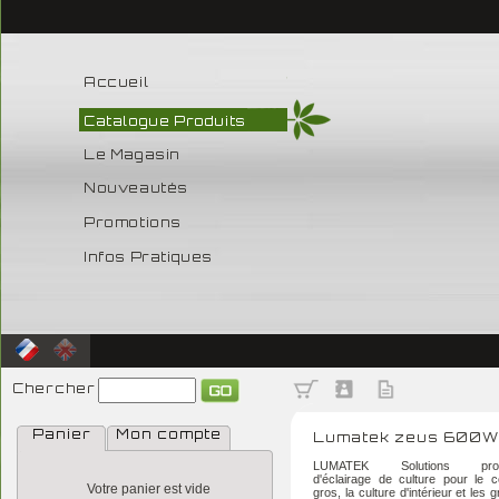
Accueil
Catalogue Produits
Le Magasin
Nouveautés
Promotions
Infos Pratiques
Chercher
Panier
Mon compte
Lumatek zeus 600W
LUMATEK Solutions profes
d'éclairage de culture pour le
Votre panier est vide
gros, la culture d'intérieur et les 