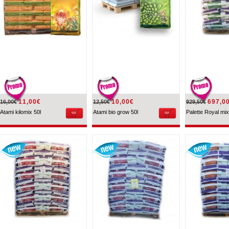
11,00€
10,00€
697,0
16,00€
12,50€
929,50€
Atami kilomix 50l
Atami bio grow 50l
Palette Royal mix