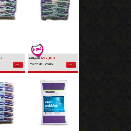
0€
697,00€
929,50€
Palette de Batmix