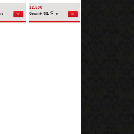
12,50€
ire
Growmix 50L (Ã re