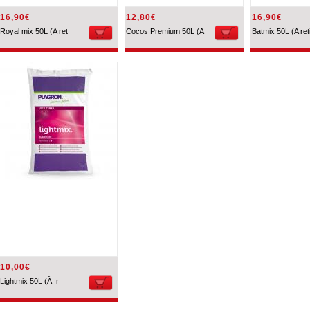
16,90€
12,80€
16,90€
Royal mix 50L (A ret
Cocos Premium 50L (A
Batmix 50L (A ret
10,00€
Lightmix 50L (Ã r