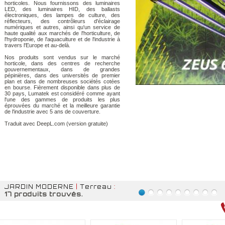
horticoles. Nous fournissons des luminaires
LED, des luminaires HID, des ballasts
électroniques, des lampes de culture, des
réflecteurs, des contrôleurs d'éclairage
numériques et autres, ainsi qu'un service de
haute qualité aux marchés de l'horticulture, de
l'hydroponie, de l'aquaculture et de l'industrie à
travers l'Europe et au-delà.
Nos produits sont vendus sur le marché
horticole, dans des centres de recherche
gouvernementaux, dans de grandes
pépinières, dans des universités de premier
plan et dans de nombreuses sociétés cotées
en bourse. Fièrement disponible dans plus de
30 pays, Lumatek est considéré comme ayant
l'une des gammes de produits les plus
éprouvées du marché et la meilleure garantie
de l'industrie avec 5 ans de couverture.
Traduit avec DeepL.com (version gratuite)
JARDIN MODERNE
|
Terreau
:
17 produits trouvés.