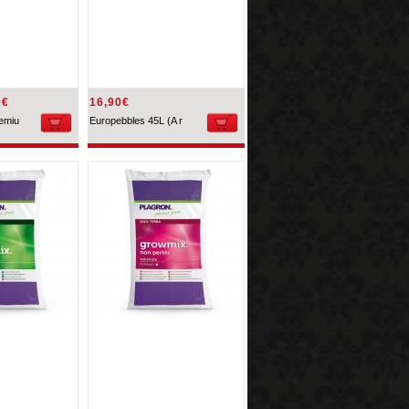
0€
16,90€
emiu
Europebbles 45L (A r