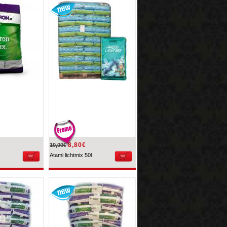
8,80€
10,00€
Atami lichtmix 50l