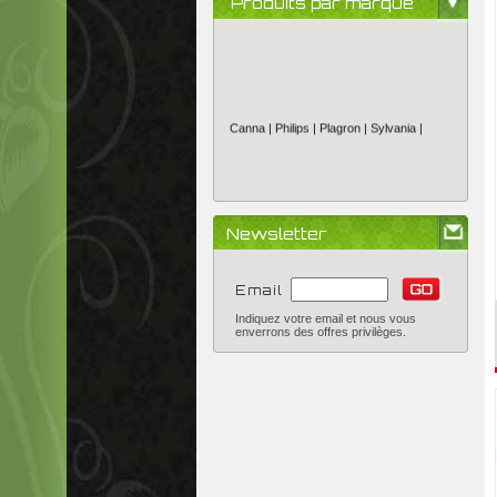
Produits par marque
Canna |
Philips |
Plagron |
Sylvania |
Newsletter
Email
Indiquez votre email et nous vous
enverrons des offres privilèges.