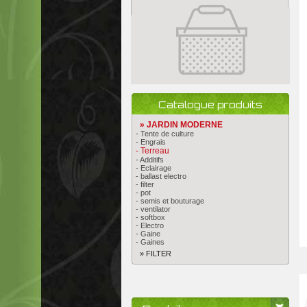
Catalogue produits
» JARDIN MODERNE
- Tente de culture
- Engrais
- Terreau
- Additifs
- Eclairage
- ballast electro
- filter
- pot
- semis et bouturage
- ventilator
- softbox
- Electro
- Gaine
- Gaines
» FILTER