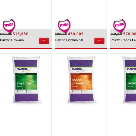
515,65€
450,00€
576,0
687,50€
600,00€
768,00€
Palette Growmix
Palette Lightmix 50
Palette Cocos Pr