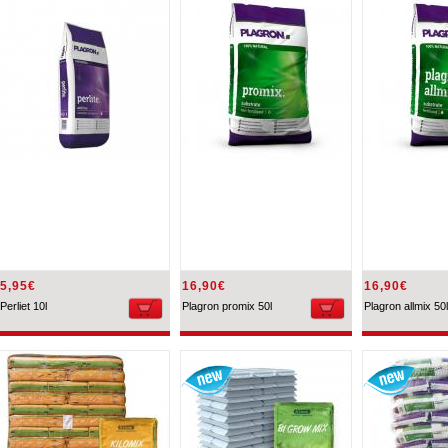
5,95€
16,90€
16,90€
Perliet 10l
Plagron promix 50l
Plagron allmix 50l