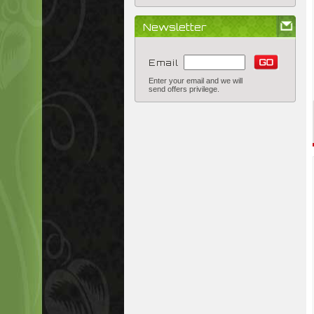
Newsletter
Email
Enter your email and we will
send offers privilege.