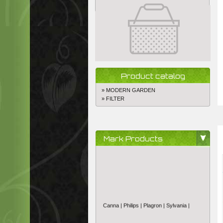
Product catalog
» MODERN GARDEN
» FILTER
Mark Products
Canna |
Philips |
Plagron |
Sylvania |