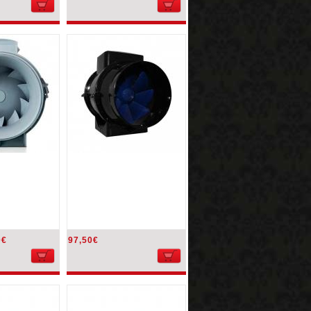
0€
97,50€