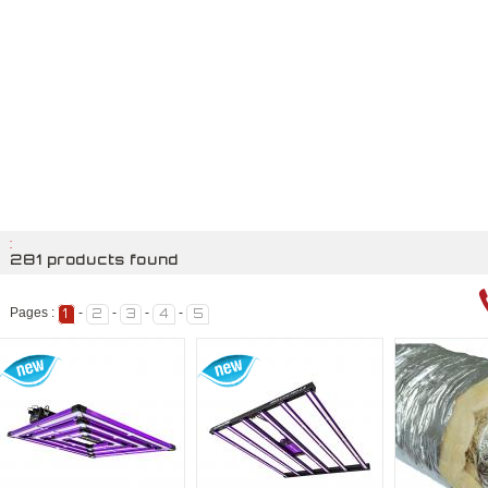
:
281 products found
Pages :
-
-
-
-
1
2
3
4
5