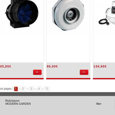
45,00€
96,00€
144,90€
xt pages :
-
-
-
-
1
2
3
4
5
Rubriques
MODERN GARDEN
filter