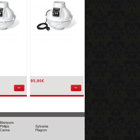
95,90€
Marques
Philips
Sylvania
Canna
Plagron