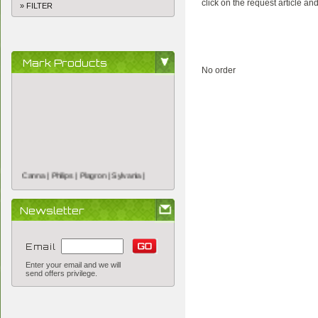
click on the request article and
» FILTER
Mark Products
No order
Canna |
Philips |
Plagron |
Sylvania |
Newsletter
Email
Enter your email and we will
send offers privilege.