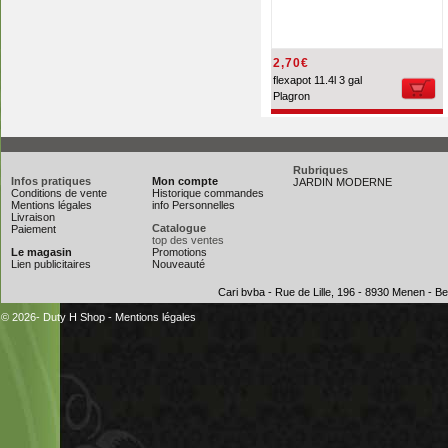
2,70€
flexapot 11.4l 3 gal
Plagron
Rubriques
Infos pratiques
Mon compte
JARDIN MODERNE
Conditions de vente
Historique commandes
Mentions légales
info Personnelles
Livraison
Catalogue
Paiement
top des ventes
Le magasin
Promotions
Lien publicitaires
Nouveauté
Cari bvba - Rue de Lille, 196 - 8930 Menen - 
© 2026- Duty H Shop
-
Mentions légales