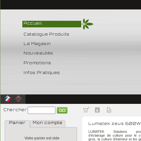
Accueil
Catalogue Produits
Le Magasin
Nouveautés
Promotions
Infos Pratiques
Chercher
Panier
Mon compte
Lumatek zeus 600W
LUMATEK Solutions profes
d'éclairage de culture pour le
Votre panier est vide
gros, la culture d'intérieur et les 