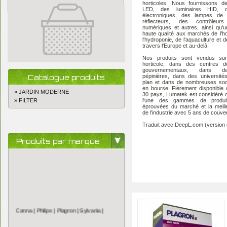
horticoles. Nous fournissons de
LED, des luminaires HID, d
électroniques, des lampes de 
réflecteurs, des contrôleurs 
numériques et autres, ainsi qu'
haute qualité aux marchés de l'hor
l'hydroponie, de l'aquaculture et de
travers l'Europe et au-delà.
Nos produits sont vendus su
horticole, dans des centres d
gouvernementaux, dans d
Catalogue produits
pépinières, dans des université
plan et dans de nombreuses soc
en bourse. Fièrement disponible
» JARDIN MODERNE
30 pays, Lumatek est considéré
» FILTER
l'une des gammes de produi
éprouvées du marché et la meill
de l'industrie avec 5 ans de couve
Traduit avec DeepL.com (version g
Produits par marque
Canna |
Philips |
Plagron |
Sylvania |