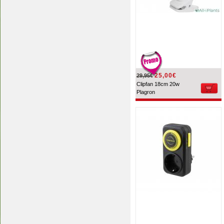
25,00€
29,95€
Clipfan 18cm 20w
Plagron