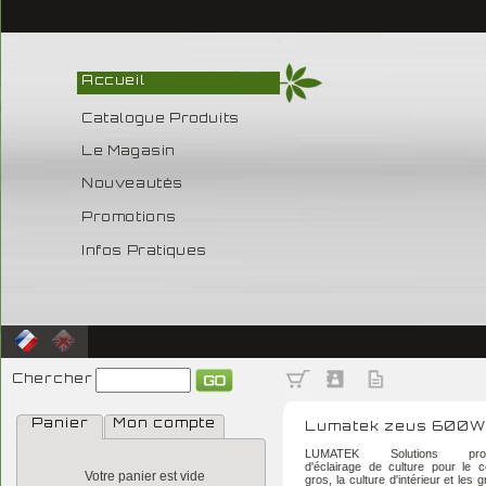
Accueil
Catalogue Produits
Le Magasin
Nouveautés
Promotions
Infos Pratiques
Chercher
Panier
Mon compte
Lumatek zeus 600W
LUMATEK Solutions profes
d'éclairage de culture pour le
Votre panier est vide
gros, la culture d'intérieur et les 