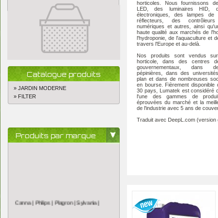
horticoles. Nous fournissons de
LED, des luminaires HID, d
électroniques, des lampes de 
réflecteurs, des contrôleurs 
numériques et autres, ainsi qu'
haute qualité aux marchés de l'hor
l'hydroponie, de l'aquaculture et de
travers l'Europe et au-delà.
Nos produits sont vendus su
horticole, dans des centres d
gouvernementaux, dans d
Catalogue produits
pépinières, dans des université
plan et dans de nombreuses soc
en bourse. Fièrement disponible
» JARDIN MODERNE
30 pays, Lumatek est considéré
» FILTER
l'une des gammes de produi
éprouvées du marché et la meill
de l'industrie avec 5 ans de couve
Traduit avec DeepL.com (version g
Produits par marque
Canna |
Philips |
Plagron |
Sylvania |