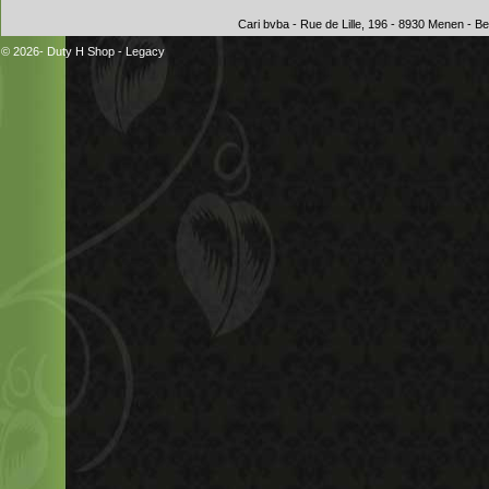
Cari bvba - Rue de Lille, 196 - 8930 Menen - 
© 2026- Duty H Shop
-
Legacy