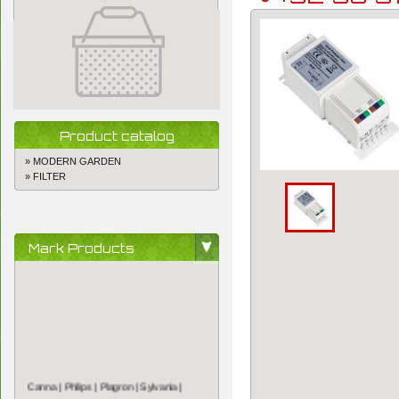
Product catalog
» MODERN GARDEN
» FILTER
Mark Products
Canna |
Philips |
Plagron |
Sylvania |