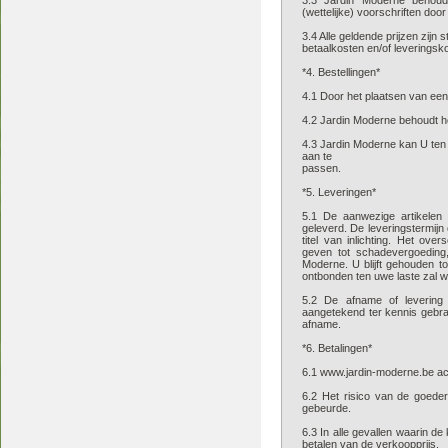
3.3 Jardin Moderne behoudt
(wettelijke) voorschriften door
3.4 Alle geldende prijzen zijn 
betaalkosten en/of leveringsk
*4. Bestellingen*
4.1 Door het plaatsen van een 
4.2 Jardin Moderne behoudt h
4.3 Jardin Moderne kan U ten a
aan te
passen.
*5. Leveringen*
5.1 De aanwezige artikelen
geleverd. De leveringstermij
titel van inlichting. Het ove
geven tot schadevergoeding
Moderne. U blijft gehouden t
ontbonden ten uwe laste zal
5.2 De afname of levering 
aangetekend ter kennis gebra
afname.
*6. Betalingen*
6.1 www.jardin-moderne.be acc
6.2 Het risico van de goede
gebeurde.
6.3 In alle gevallen waarin d
betalen van de verkoopprijs.