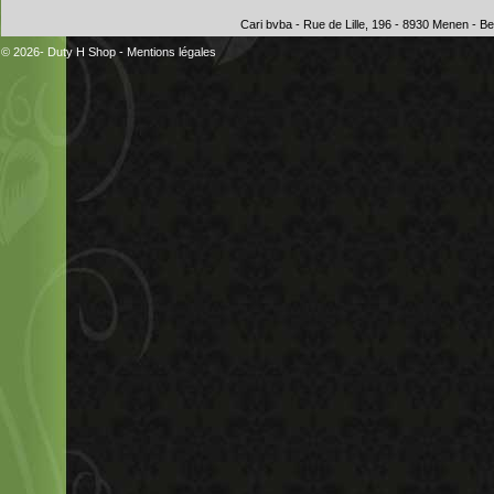
Cari bvba - Rue de Lille, 196 - 8930 Menen - 
© 2026- Duty H Shop
-
Mentions légales