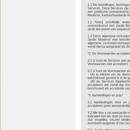
1.1 De bestellingen, levering
Services. Deze Services zij
een juridische overeenkomst
Moderne, kantoorhoudende Rij
1.2 Tenzij schriftelijk a
overeenkomst met Jardin Mod
uit dit document van toepassi
1.3 Deze algemene verkoops
Jardin Moderne met betrekki
algemene verkoopsvoorwaar
wordt hierna aangeduid als d
*2. De Voorwaarden accepter
2.1 U kunt de Services pas g
Voorwaarden niet accepteert,
2.2 U kunt de Voorwaarden ac
- (A) te klikken om de Voor
beschikbaar gesteld is in de g
- (B) de Services daadwerkel
accepteert dat vanaf dat m
beschouwd als acceptatie va
*3. Aanbiedingen en prijs*
3.1 Aanbiedingen door en pr
accepteert geen aansprakelijk
3.2 Alle foto s op www.jardin
indicatief met als doel uw ke
dus mogelijks visueel afwijk
eventueel weigeren of een ve