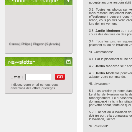
Produits par marque
accepte aucune responsabilit 
3.2. Toutes les photos sur
w
mais restent uniquement indica
effectivement peuvent donc v
rence, vous pouvez ventuelle
lors de l enl vement.
3.3.
Jardin Moderne
se r ser
Canna |
Philips |
Plagron |
Sylvania |
cours des devises ou des pres
3.4. Tous les prix en vigue
paiement et/ ou de livraison v
*4. Commandes*
4.1. Par le placement d une c
Newsletter
4.2.
Jardin Moderne
se r ser
4.3.
Jardin Moderne
peut vo
Email
adapter votre commande.
*5. Livraisons*
Indiquez votre email et nous vous
enverrons des offres privilèges.
5.1. Les articles pr sents dan
Le d lai de livraison ou la 
renseignement. Le d passemen
dommages-int r ts ni la r silia
par votre achat, faute de quoi 
5.2. L achat ou la livraison 
doit tre port e la connaissan
la livraison, l achat.
*6. Paiement*