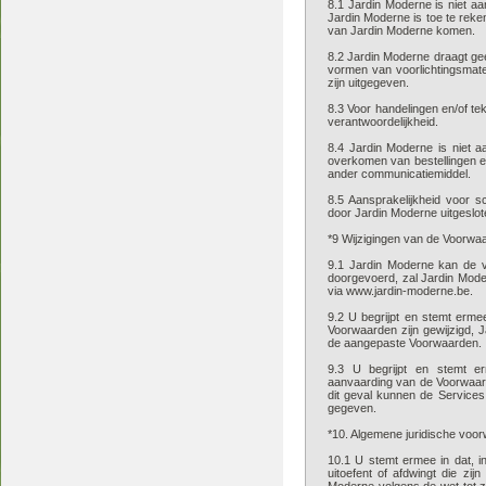
8.1 Jardin Moderne is niet aa
Jardin Moderne is toe te reke
van Jardin Moderne komen.
8.2 Jardin Moderne draagt gee
vormen van voorlichtingsmate
zijn uitgegeven.
8.3 Voor handelingen en/of t
verantwoordelijkheid.
8.4 Jardin Moderne is niet aa
overkomen van bestellingen en
ander communicatiemiddel.
8.5 Aansprakelijkheid voor s
door Jardin Moderne uitgeslot
*9 Wijzigingen van de Voorwa
9.1 Jardin Moderne kan de voo
doorgevoerd, zal Jardin Mode
via www.jardin-moderne.be.
9.2 U begrijpt en stemt erme
Voorwaarden zijn gewijzigd, 
de aangepaste Voorwaarden.
9.3 U begrijpt en stemt e
aanvaarding van de Voorwaard
dit geval kunnen de Services 
gegeven.
*10. Algemene juridische voo
10.1 U stemt ermee in dat, i
uitoefent of afdwingt die zi