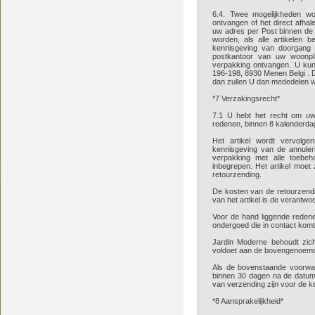
6.4. Twee mogelijkheden w
ontvangen of het direct afhal
uw adres per Post binnen de
worden, als alle artikelen b
kennisgeving van doorgang
postkantoor van uw woonpla
verpakking ontvangen. U kunt
196-198, 8930 Menen Belgi . Di
dan zullen U dan mededelen w
*7 Verzakingsrecht*
7.1 U hebt het recht om u
redenen, binnen 8 kalenderdag
Het artikel wordt vervolg
kennisgeving van de annulerin
verpakking met alle toebehor
inbegrepen. Het artikel moet
retourzending.
De kosten van de retourzendin
van het artikel is de verantwo
Voor de hand liggende redenen
ondergoed die in contact komt
Jardin Moderne behoudt zich
voldoet aan de bovengenoem
Als de bovenstaande voorwaa
binnen 30 dagen na de datum 
van verzending zijn voor de k
*8 Aansprakelijkheid*