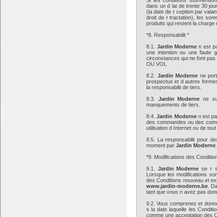
Si les conditions susmentio
dans un d lai de trente 30 jo
(la date de r ception par valan
droit de r tractation), les so
produits qui restent la charge 
*8. Responsabilit *
8.1.
Jardin Moderne
n est p
une intention ou une faute
circonstances qui ne font pas
OU VOL
8.2.
Jardin Moderne
ne port
prospectus et d autres formes
la responsabilit de tiers.
8.3.
Jardin Moderne
ne sup
manquements de tiers.
8.4.
Jardin Moderne
n est pa
des commandes ou des commun
utilisation d Internet ou de t
8.5. La responsabilit pour d
moment par
Jardin Moderne
.
*9. Modifications des Conditio
9.1.
Jardin Moderne
se r s
Lorsque les modifications so
des Conditions nouveau et exp
www.jardin-moderne.be
. D
tant que vous n avez pas donn
9.2. Vous comprenez et donnez
s la date laquelle les Conditi
comme une acceptation des Co