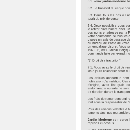
6.1.
www.jardin-moderne.b
6.2. Le transfert du risque con
6.3. Dans tous les cas o l ac
totalit du prix de vente.
6.4. Deux possibilit s vous so
le retirer directement chez
J
vos noms et adresse par la P
votre commande, si tous les a
d pose un avis de passage dans
au bureau de Poste de votre 
un emballage discret. Vous po
196-198, 8930 Menin Belgique
commande faite par e-mail; nou
*7. Droit de r tractation*
7.1. Vous avez le droit de re
les 8 jours calendrier dater du
Les articles concern s sont
notification d'annulation. Ces
d'origine, avec l'int gralit
endommag s ou salis ne sont p
d t rioration durant le transpor
Les frais de retour sont enti r
font sous la responsabilit de l'
Pour des raisons videntes d hy
tements ainsi que tout article 
Jardin Moderne
se r serve l
reprises ci-dessus.