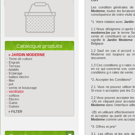
CGV
Les condition générales de
Moderne
, toutes les livraiso
conséquence de votre visite 
*1. Votre relation avec
Jardin
1.1 Nous désignons ci-après 
moderne.be
par le terme Se
vente et constituent un acco
signifie le
Jardin Moderne
d
Belgique.
Catalogue produits
1.2 Sauf en cas d accord cr
Moderne est toujours au mo
» JARDIN MODERNE
document .
- Tente de culture
- Engrais
1.3 Ces conditions g n rales 
- Terreau
en ce qui concerne vos comm
- Additifs
conditions g n rales de vente. 
- Eclairage
- ballast electro
*2. Accepter les Conditions*
- filter
- pot
2.1. Vous ne pouvez utiliser 
- semis et bouturage
Si vous n acceptez pas les Co
- ventilator
- softbox
2.2 Vous pouvez accepter les 
- Electro
-(A) en cliquant pour accepte
- Gaine
Moderne
dans l interface util
- Gaines
» FILTER
-(B) en utilisant effectiveme
et acceptez qu partir de ce m
Moderne
comme une acceptat
*3. Offres et prix*
3.1. Les offres et les prix d