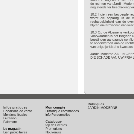
Moderne volgens de wet tot zij
de rechten van Jardin Modern
nog steeds ter beschikking v
10.2 Indien een bevoegde rec
wordt die bepaling uit de 
rechtsgeldigheid van de ove
blijven onverminderd van krac
10.3 Op de Algemene verkoop
Voorwaarden is het Belgisch 
bepalingen aangaande confli
te onderwerpen aan de rechts
van enige juridische kwesties 
Jardin Moderne ZAL IN 
DIE SCHADE AAN UW PRIV
Rubriques
Infos pratiques
Mon compte
JARDIN MODERNE
Conditions de vente
Historique commandes
Mentions légales
info Personnelles
Livraison
Catalogue
Paiement
top des ventes
Le magasin
Promotions
Lien publicitaires
Nouveauté