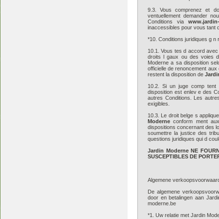
9.3. Vous comprenez et do
ventuellement demander nouv
Conditions via
www.jardin
inaccessibles pour vous tant 
*10. Conditions juridiques g n 
10.1. Vous tes d accord avec 
droits l gaux ou des voies d
Moderne a sa disposition selo
officielle de renoncement aux
restent la disposition de
Jard
10.2. Si un juge comp tent 
disposition est enlev e des Co
autres Conditions. Les autres
exigibles.
10.3. Le droit belge s appliqu
Moderne
conform ment aux 
dispositions concernant des l
soumettre la justice des tri
questions juridiques qui d cou
Jardin Moderne NE FOU
SUSCEPTIBLES DE PORTER
Algemene verkoopsvoorwaar
De algemene verkoopsvoorwaar
door en betalingen aan Jard
moderne.be
*1. Uw relatie met Jardin Mod