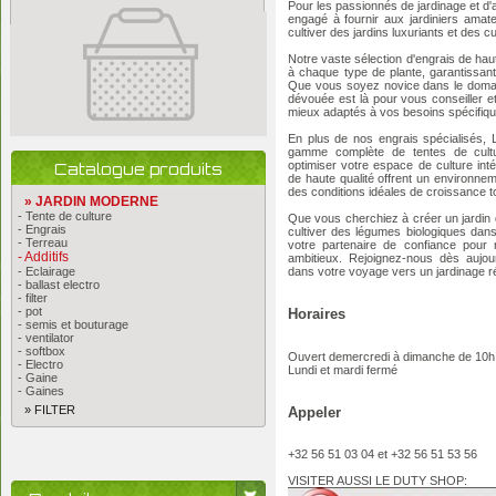
Pour les passionnés de jardinage et d'a
engagé à fournir aux jardiniers amate
cultiver des jardins luxuriants et des cu
Notre vaste sélection d'engrais de haut
à chaque type de plante, garantissant
Que vous soyez novice dans le domain
dévouée est là pour vous conseiller e
mieux adaptés à vos besoins spécifiqu
En plus de nos engrais spécialisés,
gamme complète de tentes de cultu
optimiser votre espace de culture inté
Catalogue produits
de haute qualité offrent un environnem
des conditions idéales de croissance to
» JARDIN MODERNE
- Tente de culture
Que vous cherchiez à créer un jardin 
- Engrais
cultiver des légumes biologiques dans
- Terreau
votre partenaire de confiance pour r
- Additifs
ambitieux. Rejoignez-nous dès aujo
- Eclairage
dans votre voyage vers un jardinage r
- ballast electro
- filter
- pot
Horaires
- semis et bouturage
- ventilator
- softbox
Ouvert demercredi à dimanche de 10h
- Electro
Lundi et mardi fermé
- Gaine
- Gaines
» FILTER
Appeler
+32 56 51 03 04 et +32 56 51 53 56
VISITER AUSSI LE DUTY SHOP: