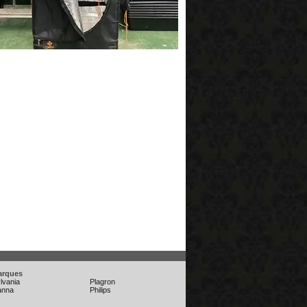
arques
lvania
Plagron
anna
Philips