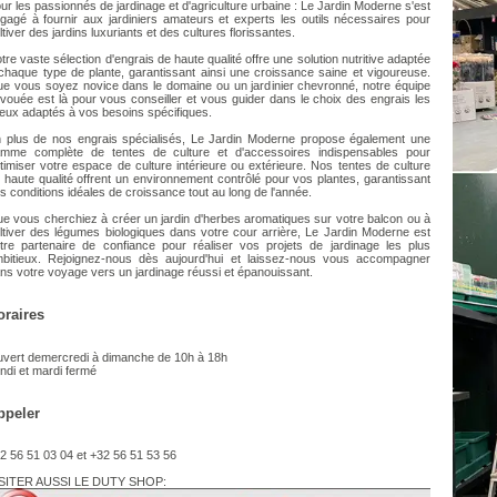
ur les passionnés de jardinage et d'agriculture urbaine : Le Jardin Moderne s'est
gagé à fournir aux jardiniers amateurs et experts les outils nécessaires pour
ltiver des jardins luxuriants et des cultures florissantes.
tre vaste sélection d'engrais de haute qualité offre une solution nutritive adaptée
chaque type de plante, garantissant ainsi une croissance saine et vigoureuse.
e vous soyez novice dans le domaine ou un jardinier chevronné, notre équipe
vouée est là pour vous conseiller et vous guider dans le choix des engrais les
eux adaptés à vos besoins spécifiques.
 plus de nos engrais spécialisés, Le Jardin Moderne propose également une
mme complète de tentes de culture et d'accessoires indispensables pour
timiser votre espace de culture intérieure ou extérieure. Nos tentes de culture
 haute qualité offrent un environnement contrôlé pour vos plantes, garantissant
s conditions idéales de croissance tout au long de l'année.
e vous cherchiez à créer un jardin d'herbes aromatiques sur votre balcon ou à
ltiver des légumes biologiques dans votre cour arrière, Le Jardin Moderne est
tre partenaire de confiance pour réaliser vos projets de jardinage les plus
bitieux. Rejoignez-nous dès aujourd'hui et laissez-nous vous accompagner
ns votre voyage vers un jardinage réussi et épanouissant.
oraires
vert demercredi à dimanche de 10h à 18h
ndi et mardi fermé
ppeler
2 56 51 03 04 et +32 56 51 53 56
SITER AUSSI LE DUTY SHOP: