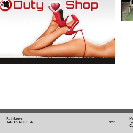
Rubriques
M
JARDIN MODERNE
filter
Sy
C