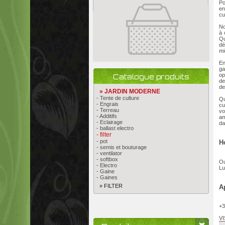
Po
en
cu
No
à 
Qu
dé
mi
En
ga
op
Catalogue produits
de
de
» JARDIN MODERNE
- Tente de culture
Qu
- Engrais
cu
- Terreau
vo
- Additifs
am
- Eclairage
da
- ballast electro
- filter
- pot
H
- semis et bouturage
- ventilator
- softbox
Ou
- Electro
Lu
- Gaine
- Gaines
» FILTER
A
+3
VI