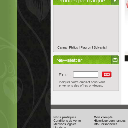
Produits par marque
Canna |
Philips |
Plagron |
Sylvania |
Newsletter
Email
Indiquez votre email et nous vous
enverrons des offres privilèges.
Infos pratiques
Mon compte
Conditions de vente
Historique commandes
Mentions légales
info Personnelles
Livraison