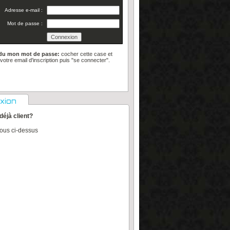
Adresse e-mail :
Mot de passe :
rdu mon mot de passe:
cocher cette case et
 votre email d'inscription puis "se connecter".
xion
déjà client?
vous ci-dessus