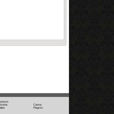
arques
lvania
Canna
ilips
Plagron