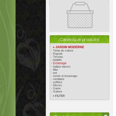
Catalogue produits
» JARDIN MODERNE
- Tente de culture
- Engrais
- Terreau
- Additifs
- Eclairage
- ballast electro
- filter
- pot
- semis et bouturage
- ventilator
- softbox
- Electro
- Gaine
- Gaines
» FILTER