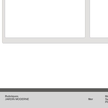
Rubriques
M
JARDIN MODERNE
filter
Sy
Ph