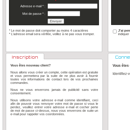
Adresse e-mail
*
:
Mot de passe
*
:
* Le mot de passe doit comporter au moins 4 caractères
J'ai pe
*
L'adresse email sera vérifée, veillez à ne pas vous tromper.
indiquer
Inscription
Conne
Vous êtes nouveau client?
Vous êtes 
Nous allons vous créer un compte, cette opération est gratuite
Identifiez-
et vous permettera par la suite de ne plus avoir à fournir
toutes vos informations de contact lors de vos prochaines
commandes.
Nous ne vous enverrons jamais de publicité sans votre
consentement.
Nous utilisons votre adresse e-mail comme identifiant, ceci
afin de pouvoir vous renvoyer votre mot de passe si vous le
perdez, veuillez entrer votre adresse e-mail et cocher perte
de mot de passe ci-dessus, nous vous enverrons de suite un
e-mail pour rappeler vos coordonnées.