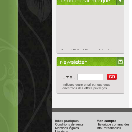
Produits par marque
Canna |
Philips |
Plagron |
Sylvania |
Newsletter
Email
Indiquez votre email et nous vous
enverrons des offres privilèges.
Infos pratiques
Mon compte
Conditions de vente
Historique commandes
Mentions légales
info Personnelles
Livraison