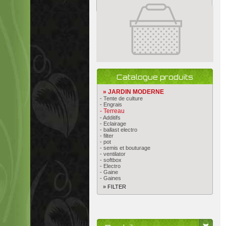
Catalogue produits
» JARDIN MODERNE
- Tente de culture
- Engrais
- Terreau
- Additifs
- Eclairage
- ballast electro
- filter
- pot
- semis et bouturage
- ventilator
- softbox
- Electro
- Gaine
- Gaines
» FILTER