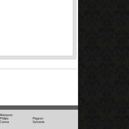
.........................................................................................
Marques
Philips
Plagron
Canna
Sylvania