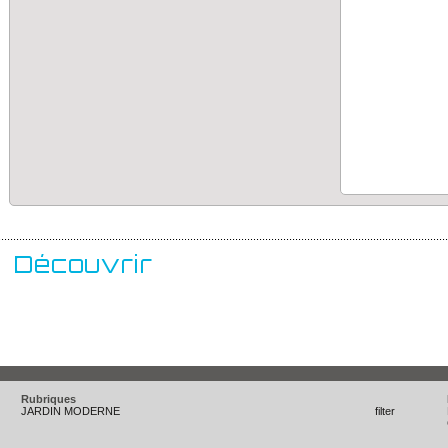
......................................................................................................................................................
Découvrir
Rubriques
JARDIN MODERNE
filter