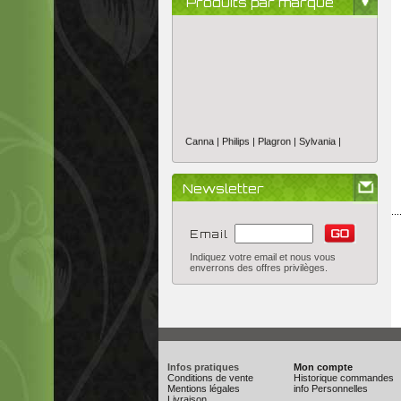
Produits par marque
Canna |
Philips |
Plagron |
Sylvania |
Newsletter
...
Email
Indiquez votre email et nous vous
enverrons des offres privilèges.
Infos pratiques
Mon compte
Conditions de vente
Historique commandes
Mentions légales
info Personnelles
Livraison