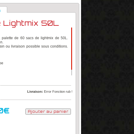
n
e Lightmix 50L
a palette de 60 sacs de lightmix de 50L.
n.
sin ou livraison possible sous conditions.
be
................................................................................
Livraison:
Error Fonction rub !
................................................................................
0€