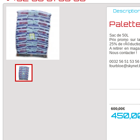
Descriptio
Palett
Sac de 50L
Prix promo sur l
25% de rÃ©ductio
A retirer en maga
Nous contacter !
0032 56 51 53 56
fourbloe@skynet.
Plagron
................................
................................
600,00€
450,0