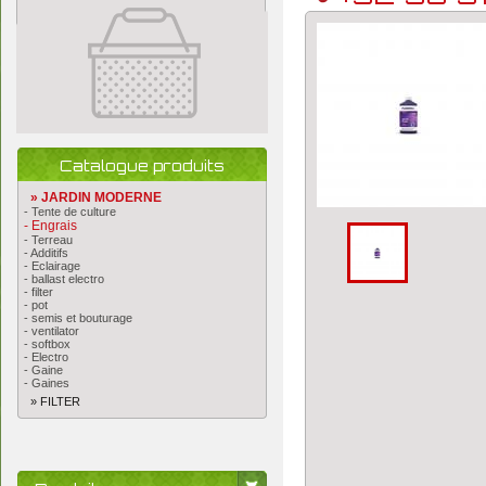
Catalogue produits
» JARDIN MODERNE
- Tente de culture
- Engrais
- Terreau
- Additifs
- Eclairage
- ballast electro
- filter
- pot
- semis et bouturage
- ventilator
- softbox
- Electro
- Gaine
- Gaines
» FILTER