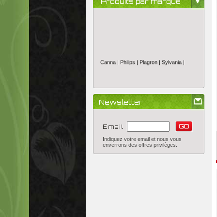
Produits par marque
Canna |
Philips |
Plagron |
Sylvania |
Newsletter
Email
Indiquez votre email et nous vous
enverrons des offres privilèges.