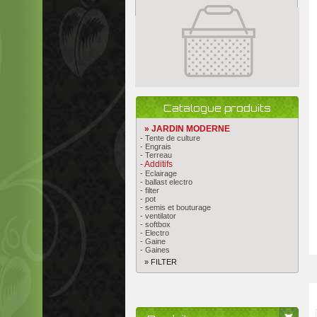
Catalogue produits
» JARDIN MODERNE
- Tente de culture
- Engrais
- Terreau
- Additifs
- Eclairage
- ballast electro
- filter
- pot
- semis et bouturage
- ventilator
- softbox
- Electro
- Gaine
- Gaines
» FILTER