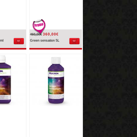
360,00€
460,00€
ml
Green sensation 5L