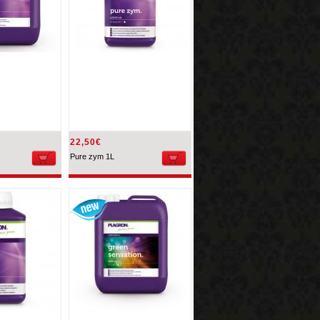
22,50€
Pure zym 1L