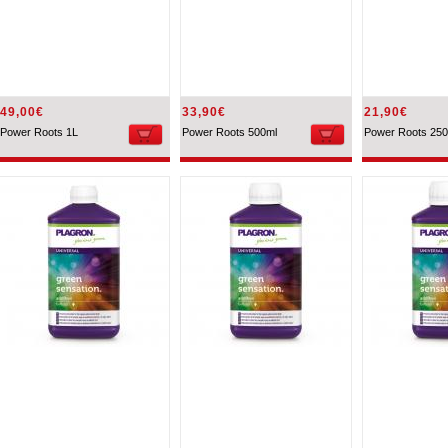
49,00€
33,90€
21,90€
Power Roots 1L
Power Roots 500ml
Power Roots 250