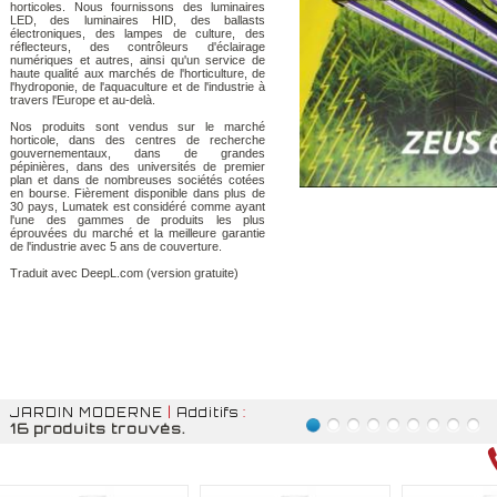
horticoles. Nous fournissons des luminaires
LED, des luminaires HID, des ballasts
électroniques, des lampes de culture, des
réflecteurs, des contrôleurs d'éclairage
numériques et autres, ainsi qu'un service de
haute qualité aux marchés de l'horticulture, de
l'hydroponie, de l'aquaculture et de l'industrie à
travers l'Europe et au-delà.
Nos produits sont vendus sur le marché
horticole, dans des centres de recherche
gouvernementaux, dans de grandes
pépinières, dans des universités de premier
plan et dans de nombreuses sociétés cotées
en bourse. Fièrement disponible dans plus de
30 pays, Lumatek est considéré comme ayant
l'une des gammes de produits les plus
éprouvées du marché et la meilleure garantie
de l'industrie avec 5 ans de couverture.
Traduit avec DeepL.com (version gratuite)
JARDIN MODERNE
|
Additifs
:
16 produits trouvés.