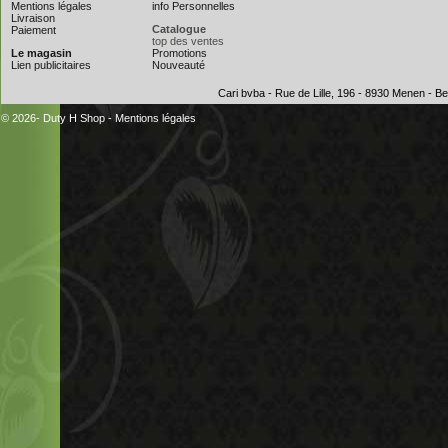
Mentions légales
info Personnelles
Livraison
Catalogue
Paiement
top des ventes
Le magasin
Promotions
Lien publicitaires
Nouveauté
Cari bvba - Rue de Lille, 196 - 8930 Menen - 
© 2026- Duty H Shop
-
Mentions légales