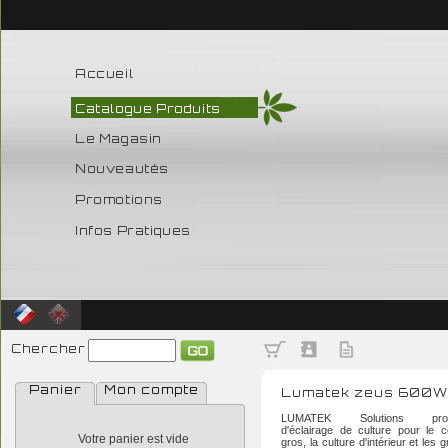
Accueil
Catalogue Produits
Le Magasin
Nouveautés
Promotions
Infos Pratiques
Chercher
Panier
Mon compte
Lumatek zeus 600W
LUMATEK Solutions profes
d'éclairage de culture pour le
Votre panier est vide
gros, la culture d'intérieur et les 