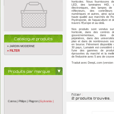
horticoles. Nous fournissons de
LED, des luminaires HID, d
électroniques, des lampes de 
réflecteurs, des contrôleurs 
numériques et autres, ainsi qu'
haute qualité aux marchés de l'hor
l'hydroponie, de l'aquaculture et de
travers l'Europe et au-delà.
Nos produits sont vendus su
horticole, dans des centres d
gouvernementaux, dans d
Catalogue produits
pépinières, dans des université
plan et dans de nombreuses soc
en bourse. Fièrement disponible
» JARDIN MODERNE
30 pays, Lumatek est considéré
» FILTER
l'une des gammes de produi
éprouvées du marché et la meill
de l'industrie avec 5 ans de couve
Traduit avec DeepL.com (version g
Produits par marque
filter
:
Sylvania |
Canna |
Philips |
Plagron |
2 produits trouvés.