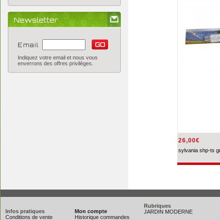
Newsletter
Email
Indiquez votre email et nous vous
enverrons des offres privilèges.
26,00€
sylvania shp-ts gr
Rubriques
Infos pratiques
Mon compte
JARDIN MODERNE
Conditions de vente
Historique commandes