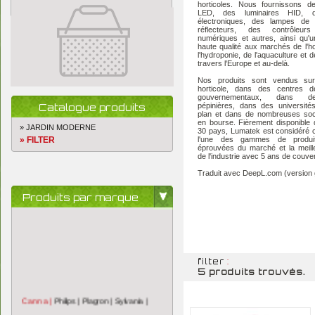
horticoles. Nous fournissons de
LED, des luminaires HID, d
électroniques, des lampes de 
réflecteurs, des contrôleurs 
numériques et autres, ainsi qu'
haute qualité aux marchés de l'hor
l'hydroponie, de l'aquaculture et de
travers l'Europe et au-delà.
Nos produits sont vendus su
horticole, dans des centres d
gouvernementaux, dans d
Catalogue produits
pépinières, dans des université
plan et dans de nombreuses soc
en bourse. Fièrement disponible
» JARDIN MODERNE
30 pays, Lumatek est considéré
» FILTER
l'une des gammes de produi
éprouvées du marché et la meill
de l'industrie avec 5 ans de couve
Traduit avec DeepL.com (version g
Produits par marque
filter
:
5 produits trouvés.
Canna |
Philips |
Plagron |
Sylvania |