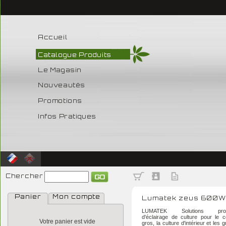
Accueil
Catalogue Produits
Le Magasin
Nouveautés
Promotions
Infos Pratiques
Chercher
Panier
Mon compte
Lumatek zeus 600W
LUMATEK Solutions profes
d'éclairage de culture pour le
Votre panier est vide
gros, la culture d'intérieur et les 