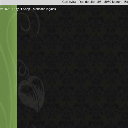
Cari bvba - Rue de Lille, 196 - 8930 Menen - 
© 2026- Duty H Shop
-
Mentions légales